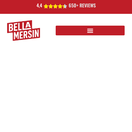
4,4
650+ REVIEWS
PIZZA, PASTA,
BURGERS & MORE
Bij Bella Mersin brengen we het beste van de Turkse en
Italiaanse keuken samen in één heerlijke ervaring. Kom
binnen of bestel online en proef mediterrane smaken
die altijd vers, snel en met liefde worden bereid.