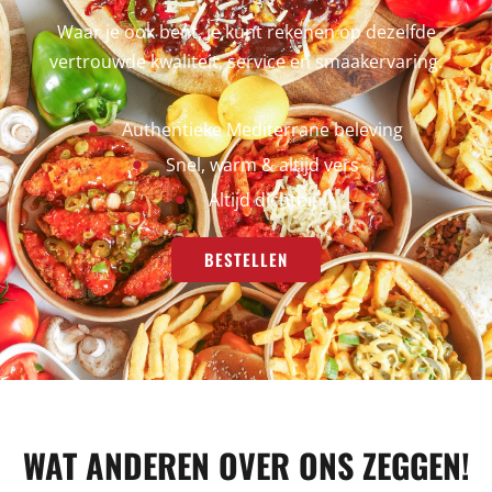
Waar je ook bent, je kunt rekenen op dezelfde
vertrouwde kwaliteit, service en smaakervaring.
Authentieke Mediterrane beleving
Snel, warm & altijd vers
Altijd dichtbij
BESTELLEN
WAT ANDEREN OVER ONS ZEGGEN!