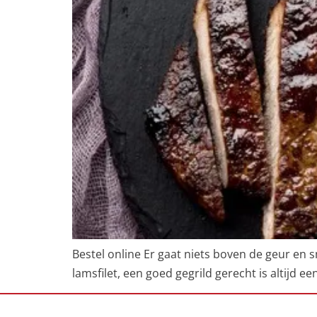
Bestel online Er gaat niets boven de geur en sm
lamsfilet, een goed gegrild gerecht is altijd 