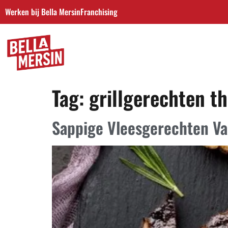
Werken bij Bella Mersin
Franchising
Tag:
grillgerechten t
Sappige Vleesgerechten Van